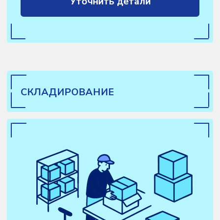
При работе по FBS, соберем и упакуем
заказ в соответствии со всеми
правилами маркетплейса, напечатаем и
нанесем маркировки и стикеры,
упакуем товар и отвезем на склад
маркетплейса или пункт приема.
Уточнить детали
ОТПРАВКА