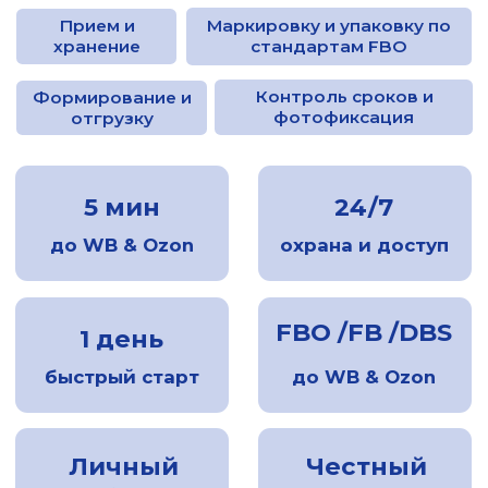
5 мин
24/7
до WB & Ozon
охрана и доступ
FBO /FB /DBS
1 день
быстрый старт
до WB & Ozon
Личный
Честный
кабинет
знак
Получите расчет за 2 минуты
Категория товара
Единиц в месяц